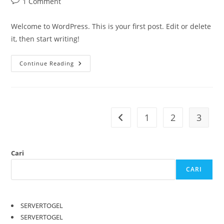
Post
1 Comment
comments:
Welcome to WordPress. This is your first post. Edit or delete
it, then start writing!
Hello
Continue Reading
World!
1
2
3
Go to the previous page
Cari
CARI
SERVERTOGEL
SERVERTOGEL