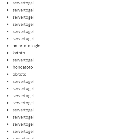
servertogel
servertogel
servertogel
servertogel
servertogel
servertogel
amartoto login
kvtoto
servertogel
hondatoto
olxtoto
servertogel
servertogel
servertogel
servertogel
servertogel
servertogel
servertogel
servertogel
servertogel