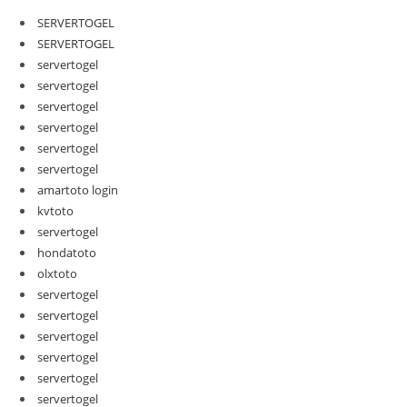
SERVERTOGEL
SERVERTOGEL
servertogel
servertogel
servertogel
servertogel
servertogel
servertogel
amartoto login
kvtoto
servertogel
hondatoto
olxtoto
servertogel
servertogel
servertogel
servertogel
servertogel
servertogel