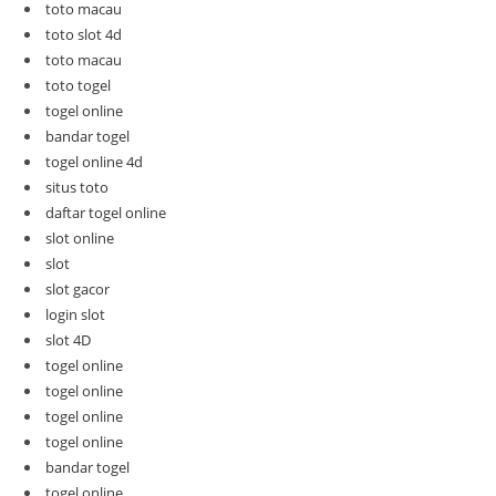
toto macau
toto slot 4d
toto macau
toto togel
togel online
bandar togel
togel online 4d
situs toto
daftar togel online
slot online
slot
slot gacor
login slot
slot 4D
togel online
togel online
togel online
togel online
bandar togel
togel online