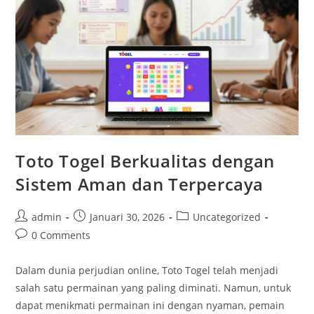
Toto Togel Berkualitas dengan
Sistem Aman dan Terpercaya
Post
Post
Post
admin
Januari 30, 2026
Uncategorized
author:
published:
category:
Post
0 Comments
comments:
Dalam dunia perjudian online, Toto Togel telah menjadi
salah satu permainan yang paling diminati. Namun, untuk
dapat menikmati permainan ini dengan nyaman, pemain