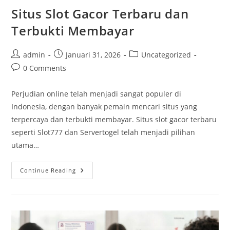
Situs Slot Gacor Terbaru dan
Terbukti Membayar
Post
Post
Post
admin
Januari 31, 2026
Uncategorized
author:
published:
category:
Post
0 Comments
comments:
Perjudian online telah menjadi sangat populer di
Indonesia, dengan banyak pemain mencari situs yang
terpercaya dan terbukti membayar. Situs slot gacor terbaru
seperti Slot777 dan Servertogel telah menjadi pilihan
utama…
Situs
Continue Reading
Slot
Gacor
Terbaru
Dan
Terbukti
Membayar