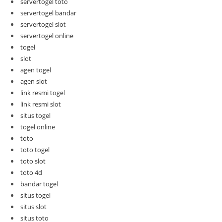
servertogel toto
servertogel bandar
servertogel slot
servertogel online
togel
slot
agen togel
agen slot
link resmi togel
link resmi slot
situs togel
togel online
toto
toto togel
toto slot
toto 4d
bandar togel
situs togel
situs slot
situs toto