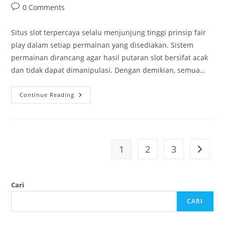
author:
published:
category:
Post
0 Comments
comments:
Situs slot terpercaya selalu menjunjung tinggi prinsip fair
play dalam setiap permainan yang disediakan. Sistem
permainan dirancang agar hasil putaran slot bersifat acak
dan tidak dapat dimanipulasi. Dengan demikian, semua…
Situs
Continue Reading
Slot
Terpercaya
Dengan
Sistem
Fair
Play
Dan
1
2
3
Go to t
Transparan
Cari
CARI