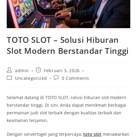
TOTO SLOT – Solusi Hiburan
Slot Modern Berstandar Tinggi
Post
Post
admin
Februari 5, 2026
author:
published:
Post
Post
Uncategorized
0 Comments
category:
comments:
Selamat datang di TOTO SLOT, solusi hiburan slot modern
berstandar tinggi. Di sini, Anda dapat menikmati berbagai
permainan judi slot terbaik dengan kualitas terbaik dan
keamanan terjamin.
Dengan servertogel yang terpercaya,
toto slot
menawarkan