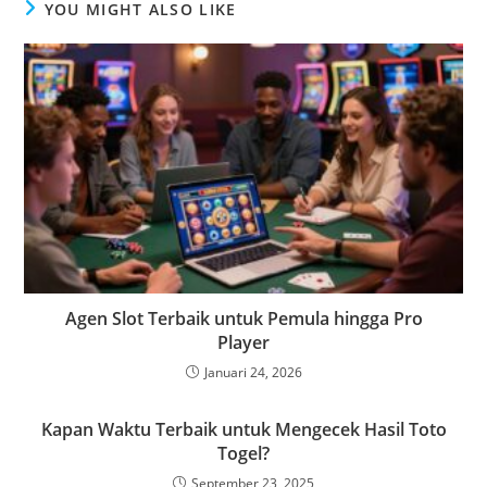
YOU MIGHT ALSO LIKE
Agen Slot Terbaik untuk Pemula hingga Pro
Player
Januari 24, 2026
Kapan Waktu Terbaik untuk Mengecek Hasil Toto
Togel?
September 23, 2025