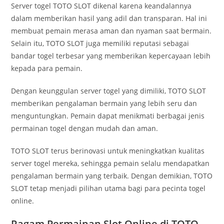
Server togel TOTO SLOT dikenal karena keandalannya
dalam memberikan hasil yang adil dan transparan. Hal ini
membuat pemain merasa aman dan nyaman saat bermain.
Selain itu, TOTO SLOT juga memiliki reputasi sebagai
bandar togel terbesar yang memberikan kepercayaan lebih
kepada para pemain.
Dengan keunggulan server togel yang dimiliki, TOTO SLOT
memberikan pengalaman bermain yang lebih seru dan
menguntungkan. Pemain dapat menikmati berbagai jenis
permainan togel dengan mudah dan aman.
TOTO SLOT terus berinovasi untuk meningkatkan kualitas
server togel mereka, sehingga pemain selalu mendapatkan
pengalaman bermain yang terbaik. Dengan demikian, TOTO
SLOT tetap menjadi pilihan utama bagi para pecinta togel
online.
Ragam Permainan Slot Online di TOTO