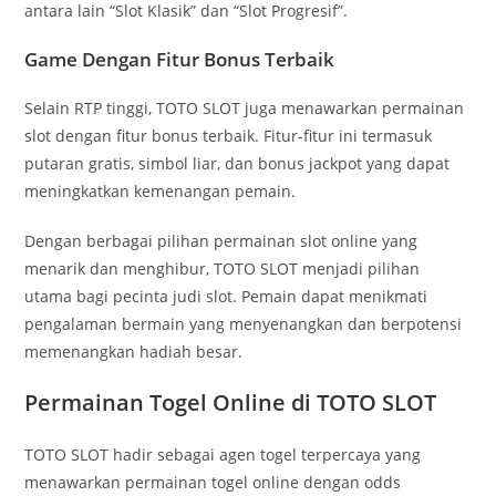
antara lain “Slot Klasik” dan “Slot Progresif”.
Game Dengan Fitur Bonus Terbaik
Selain RTP tinggi, TOTO SLOT juga menawarkan permainan
slot dengan fitur bonus terbaik. Fitur-fitur ini termasuk
putaran gratis, simbol liar, dan bonus jackpot yang dapat
meningkatkan kemenangan pemain.
Dengan berbagai pilihan permainan slot online yang
menarik dan menghibur, TOTO SLOT menjadi pilihan
utama bagi pecinta judi slot. Pemain dapat menikmati
pengalaman bermain yang menyenangkan dan berpotensi
memenangkan hadiah besar.
Permainan Togel Online di TOTO SLOT
TOTO SLOT hadir sebagai agen togel terpercaya yang
menawarkan permainan togel online dengan odds