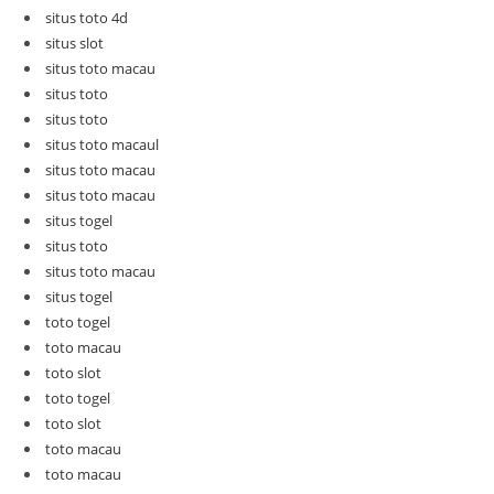
situs toto 4d
situs slot
situs toto macau
situs toto
situs toto
situs toto macaul
situs toto macau
situs toto macau
situs togel
situs toto
situs toto macau
situs togel
toto togel
toto macau
toto slot
toto togel
toto slot
toto macau
toto macau