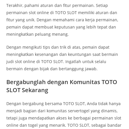
Terakhir, pahami aturan dan fitur permainan. Setiap
permainan slot online di TOTO SLOT memiliki aturan dan
fitur yang unik. Dengan memahami cara kerja permainan,
pemain dapat membuat keputusan yang lebih tepat dan
meningkatkan peluang menang.
Dengan mengikuti tips dan trik di atas, pemain dapat
meningkatkan kesenangan dan keuntungan saat bermain
judi slot online di TOTO SLOT. Ingatlah untuk selalu
bermain dengan bijak dan bertanggung jawab.
Bergabunglah dengan Komunitas TOTO
SLOT Sekarang
Dengan bergabung bersama TOTO SLOT, Anda tidak hanya
menjadi bagian dari komunitas servertogel yang dinamis,
tetapi juga mendapatkan akses ke berbagai permainan slot
online dan togel yang menarik. TOTO SLOT, sebagai bandar