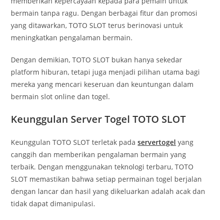
memberikan kepercayaan kepada para pemain untuk
bermain tanpa ragu. Dengan berbagai fitur dan promosi
yang ditawarkan, TOTO SLOT terus berinovasi untuk
meningkatkan pengalaman bermain.
Dengan demikian, TOTO SLOT bukan hanya sekedar
platform hiburan, tetapi juga menjadi pilihan utama bagi
mereka yang mencari keseruan dan keuntungan dalam
bermain slot online dan togel.
Keunggulan Server Togel TOTO SLOT
Keunggulan TOTO SLOT terletak pada
servertogel
yang
canggih dan memberikan pengalaman bermain yang
terbaik. Dengan menggunakan teknologi terbaru, TOTO
SLOT memastikan bahwa setiap permainan togel berjalan
dengan lancar dan hasil yang dikeluarkan adalah acak dan
tidak dapat dimanipulasi.