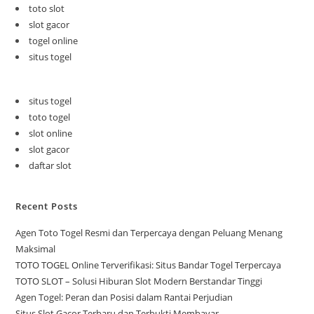
toto slot
slot gacor
togel online
situs togel
situs togel
toto togel
slot online
slot gacor
daftar slot
Recent Posts
Agen Toto Togel Resmi dan Terpercaya dengan Peluang Menang
Maksimal
TOTO TOGEL Online Terverifikasi: Situs Bandar Togel Terpercaya
TOTO SLOT – Solusi Hiburan Slot Modern Berstandar Tinggi
Agen Togel: Peran dan Posisi dalam Rantai Perjudian
Situs Slot Gacor Terbaru dan Terbukti Membayar