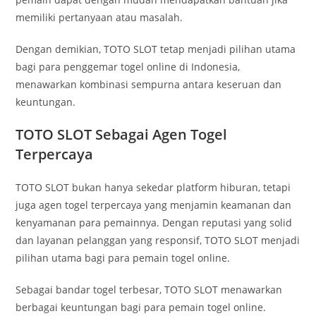
memiliki pertanyaan atau masalah.
Dengan demikian, TOTO SLOT tetap menjadi pilihan utama
bagi para penggemar togel online di Indonesia,
menawarkan kombinasi sempurna antara keseruan dan
keuntungan.
TOTO SLOT Sebagai Agen Togel
Terpercaya
TOTO SLOT bukan hanya sekedar platform hiburan, tetapi
juga agen togel terpercaya yang menjamin keamanan dan
kenyamanan para pemainnya. Dengan reputasi yang solid
dan layanan pelanggan yang responsif, TOTO SLOT menjadi
pilihan utama bagi para pemain togel online.
Sebagai bandar togel terbesar, TOTO SLOT menawarkan
berbagai keuntungan bagi para pemain togel online.