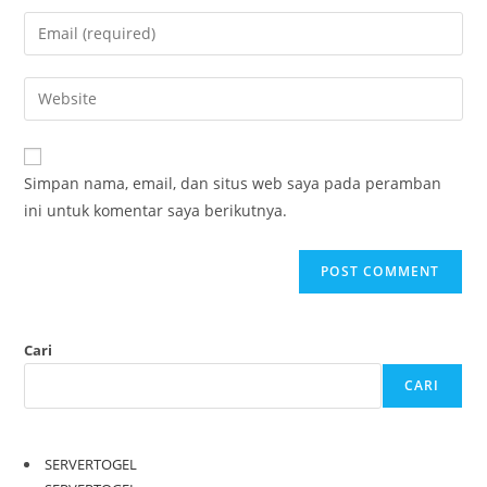
name
Enter
or
your
username
email
Enter
to
address
your
comment
to
website
comment
URL
Simpan nama, email, dan situs web saya pada peramban
(optional)
ini untuk komentar saya berikutnya.
Cari
CARI
SERVERTOGEL