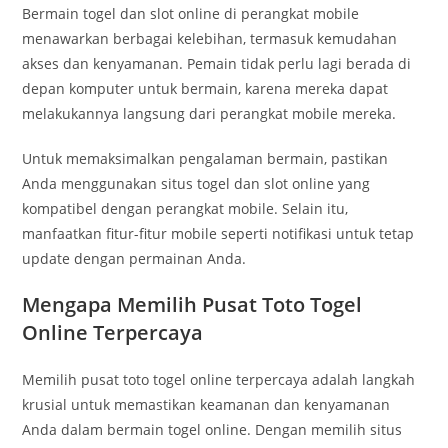
Bermain togel dan slot online di perangkat mobile
menawarkan berbagai kelebihan, termasuk kemudahan
akses dan kenyamanan. Pemain tidak perlu lagi berada di
depan komputer untuk bermain, karena mereka dapat
melakukannya langsung dari perangkat mobile mereka.
Untuk memaksimalkan pengalaman bermain, pastikan
Anda menggunakan situs togel dan slot online yang
kompatibel dengan perangkat mobile. Selain itu,
manfaatkan fitur-fitur mobile seperti notifikasi untuk tetap
update dengan permainan Anda.
Mengapa Memilih Pusat Toto Togel
Online Terpercaya
Memilih pusat toto togel online terpercaya adalah langkah
krusial untuk memastikan keamanan dan kenyamanan
Anda dalam bermain togel online. Dengan memilih situs