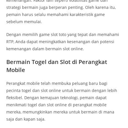
kemenangan. Faktor lain seperti volatilitas game dan
strategi bermain juga berperan penting. Oleh karena itu,
pemain harus selalu memahami karakteristik game
sebelum memulai.
Dengan memilih game slot toto yang tepat dan memahami
RTP, Anda dapat meningkatkan kesenangan dan potensi
kemenangan dalam bermain slot online.
Bermain Togel dan Slot di Perangkat
Mobile
Perangkat mobile telah membuka peluang baru bagi
pecinta togel dan slot online untuk bermain dengan lebih
fleksibel. Dengan kemajuan teknologi, pemain dapat
menikmati togel dan slot online di perangkat mobile
mereka, memungkinkan mereka untuk bermain di mana
saja dan kapan saja.