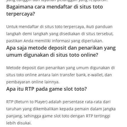
Bagaimana cara mendaftar di situs toto
terpercaya?
Untuk mendaftar di situs toto terpercaya, ikuti panduan
langkah demi langkah yang disediakan di situs tersebut,
pastikan Anda memiliki informasi yang diperlukan.
Apa saja metode deposit dan penarikan yang
umum digunakan di situs toto online?
Metode deposit dan penarikan yang umum digunakan di
situs toto online antara lain transfer bank, e-wallet, dan
pembayaran online lainnya.
Apa itu RTP pada game slot toto?
RTP (Return to Player) adalah persentase rata-rata dari
taruhan yang dikembalikan kepada pemain dalam jangka
panjang, sehingga game slot toto dengan RTP tertinggi
lebih disukai.