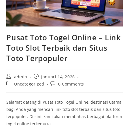
Pusat Toto Togel Online – Link
Toto Slot Terbaik dan Situs
Toto Terpopuler
Post
Post
admin
Januari 14, 2026
author:
published:
Post
Post
Uncategorized
0 Comments
category:
comments:
Selamat datang di Pusat Toto Togel Online, destinasi utama
bagi Anda yang mencari link toto slot terbaik dan situs toto
terpopuler. Di sini, kami akan membahas berbagai platform
togel online terkemuka.