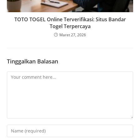
TOTO TOGEL Online Terverifikasi: Situs Bandar
Togel Terpercaya
Maret 27, 2026
Tinggalkan Balasan
Comment
Enter
your