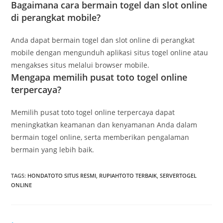
Bagaimana cara bermain togel dan slot online
di perangkat mobile?
Anda dapat bermain togel dan slot online di perangkat
mobile dengan mengunduh aplikasi situs togel online atau
mengakses situs melalui browser mobile.
Mengapa memilih pusat toto togel online
terpercaya?
Memilih pusat toto togel online terpercaya dapat
meningkatkan keamanan dan kenyamanan Anda dalam
bermain togel online, serta memberikan pengalaman
bermain yang lebih baik.
TAGS
:
HONDATOTO SITUS RESMI
,
RUPIAHTOTO TERBAIK
,
SERVERTOGEL
ONLINE