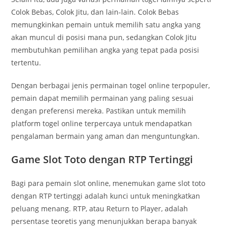
Colok Bebas, Colok Jitu, dan lain-lain. Colok Bebas
memungkinkan pemain untuk memilih satu angka yang
akan muncul di posisi mana pun, sedangkan Colok Jitu
membutuhkan pemilihan angka yang tepat pada posisi
tertentu.
Dengan berbagai jenis permainan togel online terpopuler,
pemain dapat memilih permainan yang paling sesuai
dengan preferensi mereka. Pastikan untuk memilih
platform togel online terpercaya untuk mendapatkan
pengalaman bermain yang aman dan menguntungkan.
Game Slot Toto dengan RTP Tertinggi
Bagi para pemain slot online, menemukan game slot toto
dengan RTP tertinggi adalah kunci untuk meningkatkan
peluang menang. RTP, atau Return to Player, adalah
persentase teoretis yang menunjukkan berapa banyak