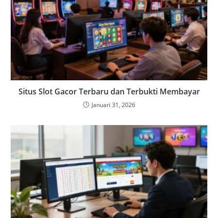
Situs Slot Gacor Terbaru dan Terbukti Membayar
Januari 31, 2026