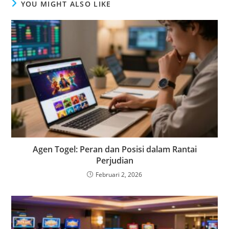
YOU MIGHT ALSO LIKE
Agen Togel: Peran dan Posisi dalam Rantai
Perjudian
Februari 2, 2026