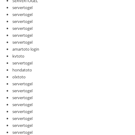
SERVERTOGEL
servertogel
servertogel
servertogel
servertogel
servertogel
servertogel
amartoto login
kvtoto
servertogel
hondatoto
olxtoto
servertogel
servertogel
servertogel
servertogel
servertogel
servertogel
servertogel
servertogel