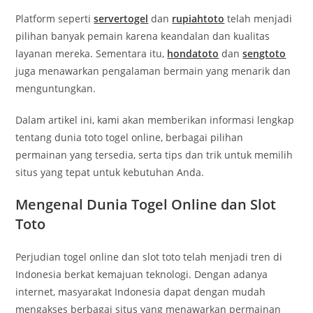
Platform seperti
servertogel
dan
rupiahtoto
telah menjadi
pilihan banyak pemain karena keandalan dan kualitas
layanan mereka. Sementara itu,
hondatoto
dan
sengtoto
juga menawarkan pengalaman bermain yang menarik dan
menguntungkan.
Dalam artikel ini, kami akan memberikan informasi lengkap
tentang dunia toto togel online, berbagai pilihan
permainan yang tersedia, serta tips dan trik untuk memilih
situs yang tepat untuk kebutuhan Anda.
Mengenal Dunia Togel Online dan Slot
Toto
Perjudian togel online dan slot toto telah menjadi tren di
Indonesia berkat kemajuan teknologi. Dengan adanya
internet, masyarakat Indonesia dapat dengan mudah
mengakses berbagai situs yang menawarkan permainan